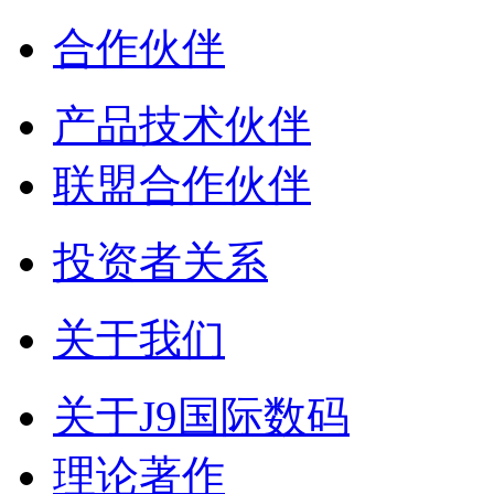
合作伙伴
产品技术伙伴
联盟合作伙伴
投资者关系
关于我们
关于J9国际数码
理论著作