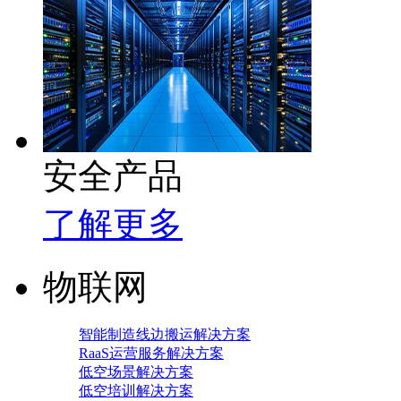
安全产品
了解更多
物联网
智能制造线边搬运解决方案
RaaS运营服务解决方案
低空场景解决方案
低空培训解决方案