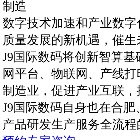
制造
数字技术加速和产业数字化
质量发展的新机遇，
J9国际数码将创新智算基础
网平台、物联网、
制造业，促进产业互联
J9国际数码自身也在合肥
产品研发生产服务全流程