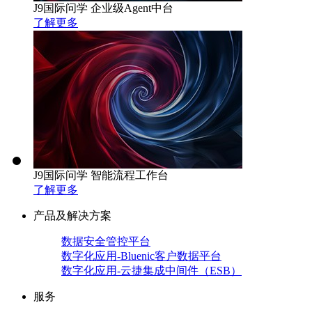
J9国际问学 企业级Agent中台
了解更多
J9国际问学 智能流程工作台
了解更多
产品及解决方案
数据安全管控平台
数字化应用-Bluenic客户数据平台
数字化应用-云捷集成中间件（ESB）
服务