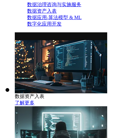
数据治理咨询与实施服务
数据资产入表
数据应用-算法模型 & ML
数字化应用开发
数据资产入表
了解更多