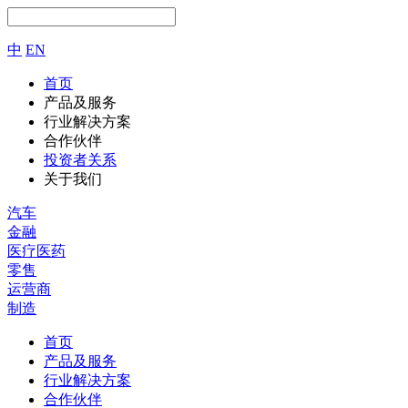
中
EN
首页
产品及服务
行业解决方案
合作伙伴
投资者关系
关于我们
汽车
金融
医疗医药
零售
运营商
制造
首页
产品及服务
行业解决方案
合作伙伴