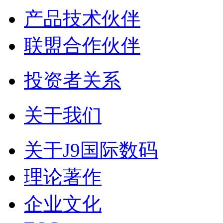
产品技术伙伴
联盟合作伙伴
投资者关系
关于我们
关于J9国际数码
理论著作
企业文化