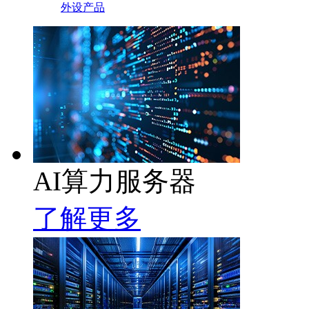
外设产品
AI算力服务器
了解更多