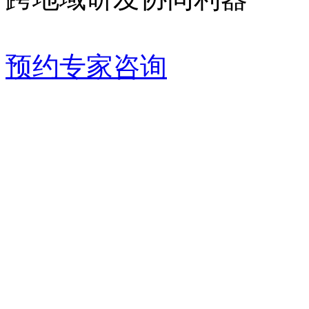
预约专家咨询