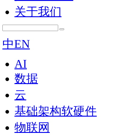
关于我们
中
EN
AI
数据
云
基础架构软硬件
物联网