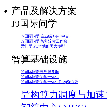
产品及解决方案
J9国际问学
J9国际问学 企业级Agent中台
J9国际问学 智能流程工作台
爱问学 PC本地部署大模型
智算基础设施
J9国际鲲泰智算服务器
J9国际鲲泰问学一体机
J9国际鲲泰问学一体机DeepSeek版
异构算力调度与加速