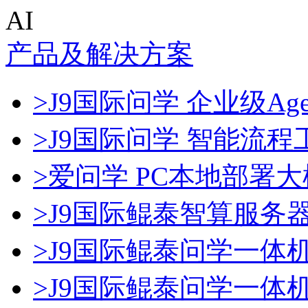
AI
产品及解决方案
>J9国际问学 企业级Age
>J9国际问学 智能流程
>爱问学 PC本地部署
>J9国际鲲泰智算服务
>J9国际鲲泰问学一体
>J9国际鲲泰问学一体机D