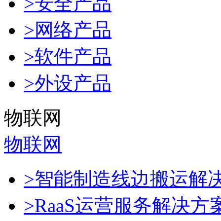
>安全产品
>网络产品
>软件产品
>外设产品
物联网
物联网
>智能制造线边搬运解
>RaaS运营服务解决方