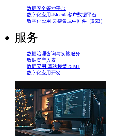
数据安全管控平台
数字化应用-Bluenic客户数据平台
数字化应用-云捷集成中间件（ESB）
服务
数据治理咨询与实施服务
数据资产入表
数据应用-算法模型 & ML
数字化应用开发