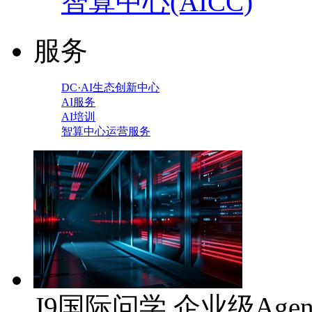
智算中心(AICC)
服务
DC·AI生态创新中心
AI服务
AI培训
智算中心运营服务
J9国际问学 企业级Age