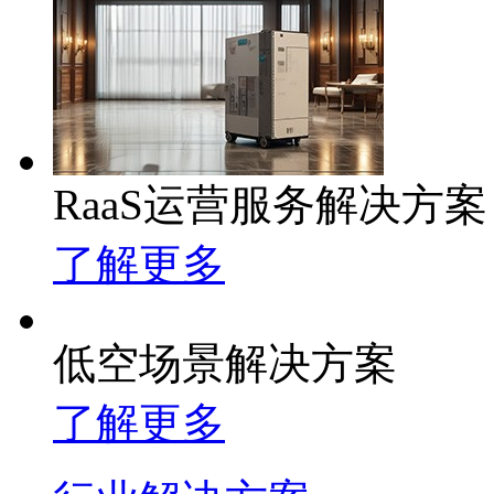
RaaS运营服务解决方案
了解更多
低空场景解决方案
了解更多