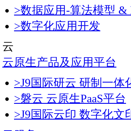
>数据应用-算法模型 & 
>数字化应用开发
云
云原生产品及应用平台
>J9国际研云 研制一
>磐云 云原生PaaS平台
>J9国际云印 数字化