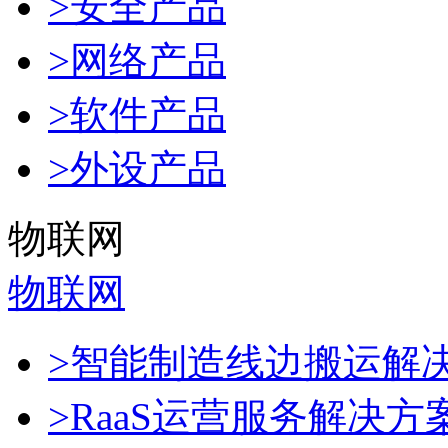
>安全产品
>网络产品
>软件产品
>外设产品
物联网
物联网
>智能制造线边搬运解
>RaaS运营服务解决方