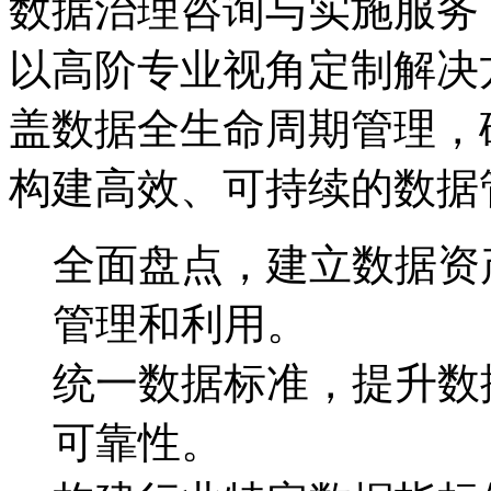
数据治理咨询与实施服务
以高阶专业视角定制解决方案
盖数据全生命周期管理，
构建高效、可持续的数据
全面盘点，建立数据
管理和利用。
统一数据标准，提升
可靠性。