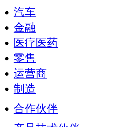
汽车
金融
医疗医药
零售
运营商
制造
合作伙伴