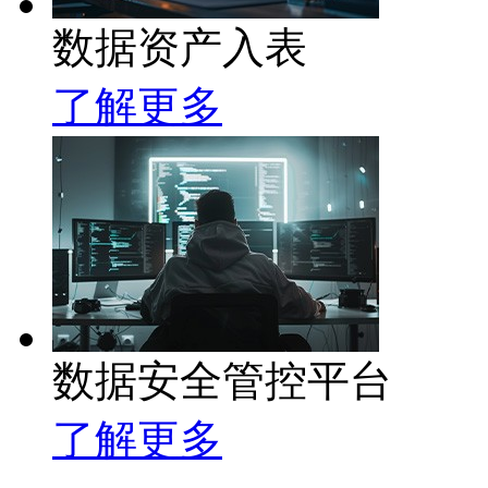
数据资产入表
了解更多
数据安全管控平台
了解更多