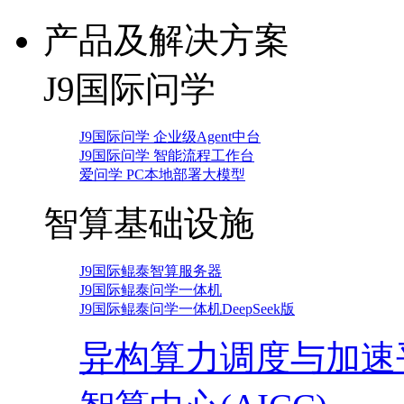
产品及解决方案
J9国际问学
J9国际问学 企业级Agent中台
J9国际问学 智能流程工作台
爱问学 PC本地部署大模型
智算基础设施
J9国际鲲泰智算服务器
J9国际鲲泰问学一体机
J9国际鲲泰问学一体机DeepSeek版
异构算力调度与加速