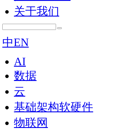
关于我们
中
EN
AI
数据
云
基础架构软硬件
物联网