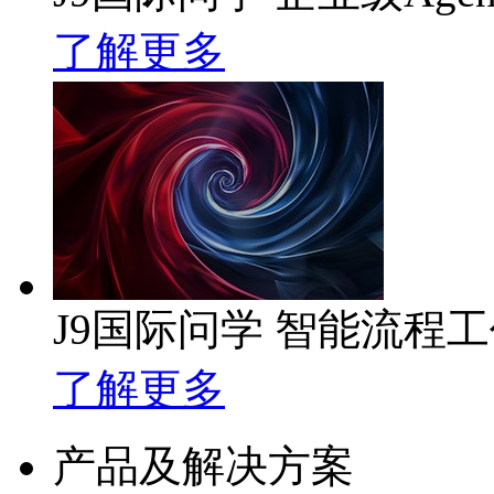
了解更多
J9国际问学 智能流程
了解更多
产品及解决方案