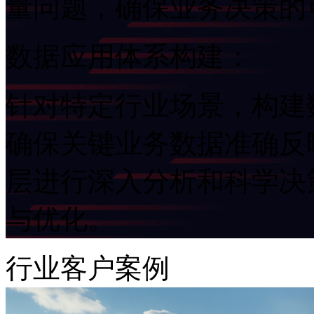
量问题，确保业务决策
数据应用体系构建：
针对特定行业场景，构建
确保关键业务数据准确反映
层进行深入分析和科学决策
与优化。
行业客户案例