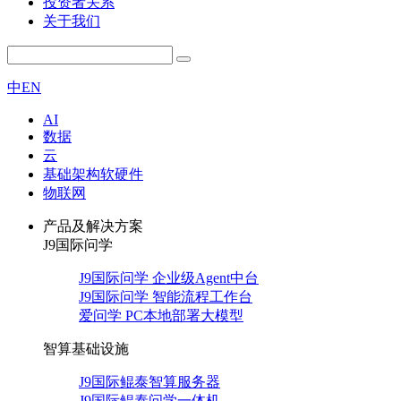
投资者关系
关于我们
中
EN
AI
数据
云
基础架构软硬件
物联网
产品及解决方案
J9国际问学
J9国际问学 企业级Agent中台
J9国际问学 智能流程工作台
爱问学 PC本地部署大模型
智算基础设施
J9国际鲲泰智算服务器
J9国际鲲泰问学一体机