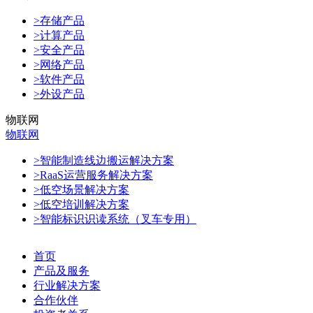
>存储产品
>计算产品
>安全产品
>网络产品
>软件产品
>外设产品
物联网
物联网
>智能制造线边搬运解决方案
>RaaS运营服务解决方案
>低空场景解决方案
>低空培训解决方案
>智能标识识读系统（叉车专用）
首页
产品及服务
行业解决方案
合作伙伴