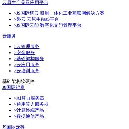
云原生产品及应用平台
>J9国际研云 研制一体化工业互联网解决方案
>磐云 云原生PaaS平台
>J9国际云印 数字化文印管理平台
云服务
>云管理服务
>安全服务
>基础架构服务
>云应用服务
>云培训服务
基础架构软硬件
J9国际鲲泰
>AI算力服务器
>通用算力服务器
>计算终端产品
>数据通信产品
J9国际云科