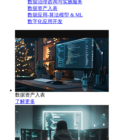
数据治理咨询与实施服务
数据资产入表
数据应用-算法模型 & ML
数字化应用开发
数据资产入表
了解更多