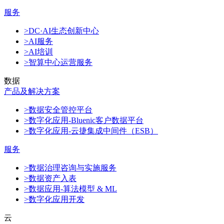
服务
>DC·AI生态创新中心
>AI服务
>AI培训
>智算中心运营服务
数据
产品及解决方案
>数据安全管控平台
>数字化应用-Bluenic客户数据平台
>数字化应用-云捷集成中间件（ESB）
服务
>数据治理咨询与实施服务
>数据资产入表
>数据应用-算法模型 & ML
>数字化应用开发
云