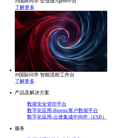
J9国际问学 企业级Agent中台
了解更多
J9国际问学 智能流程工作台
了解更多
产品及解决方案
数据安全管控平台
数字化应用-Bluenic客户数据平台
数字化应用-云捷集成中间件（ESB）
服务