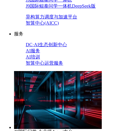
J9国际鲲泰问学一体机DeepSeek版
异构算力调度与加速平台
智算中心(AICC)
服务
DC·AI生态创新中心
AI服务
AI培训
智算中心运营服务